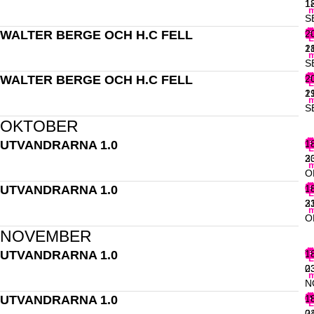
1
1
m
S
WALTER BERGE OCH H.C FELL
F
2
L
1
2
m
S
WALTER BERGE OCH H.C FELL
L
2
L
1
2
m
S
OKTOBER
UTVANDRARNA 1.0
F
1
L
3
2
m
O
UTVANDRARNA 1.0
L
1
L
3
2
m
O
NOVEMBER
UTVANDRARNA 1.0
T
1
L
0
2
m
N
UTVANDRARNA 1.0
O
1
L
0
2