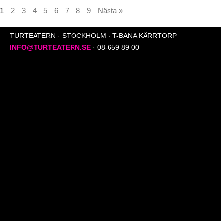
1
2
3
4
5
6
7
8
9
Nästa »
TURTEATERN · STOCKHOLM · T-BANA KÄRRTORP
INFO@TURTEATERN.SE
· 08-659 89 00