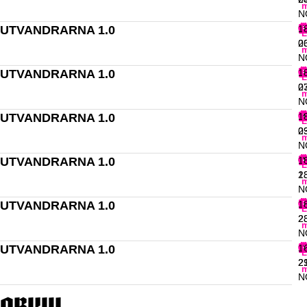
m
N
UTVANDRARNA 1.0
F
1
L
0
2
m
N
UTVANDRARNA 1.0
L
1
L
0
2
m
N
UTVANDRARNA 1.0
M
1
L
0
2
m
N
UTVANDRARNA 1.0
O
1
L
1
2
m
N
UTVANDRARNA 1.0
L
1
L
2
2
m
N
UTVANDRARNA 1.0
S
1
L
2
2
m
N