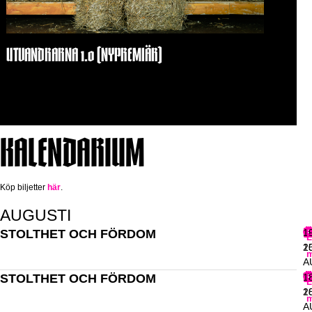
UTVANDRARNA 1.0 (NYPREMIÄR)
mars 2, 2026
Inga kommentarer
KALENDARIUM
Köp biljetter
här
.
AUGUSTI
STOLTHET OCH FÖRDOM
L
1
L
1
2
m
A
STOLTHET OCH FÖRDOM
T
1
L
1
2
m
A