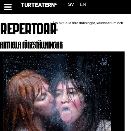
SV
EN
REPERTOAR
Våra aktuella föreställningar, kalendarium och
arkiv.
AKTUELLA FÖRESTÄLLNINGAR