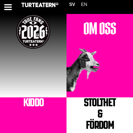
SV
EN
OM OSS
KIDDO
STOLTHET
&
FÖRDOM