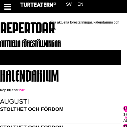
SV
EN
REPERTOAR
Våra aktuella föreställningar, kalendarium och
arkiv.
AKTUELLA FÖRESTÄLLNINGAR
Föreställning saknas
KALENDARIUM
Köp biljetter
här
.
AUGUSTI
STOLTHET OCH FÖRDOM
L
1
L
1
2
m
A
T
1