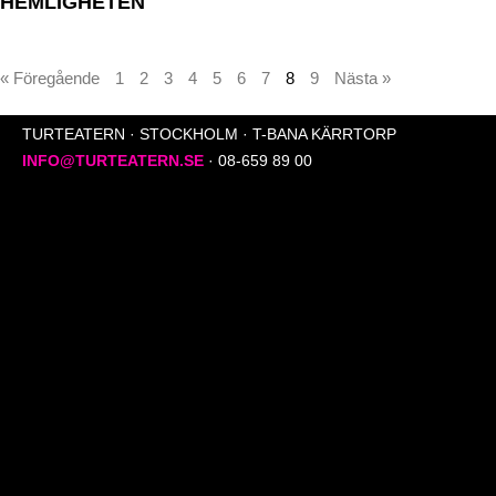
HEMLIGHETEN
« Föregående
1
2
3
4
5
6
7
8
9
Nästa »
TURTEATERN · STOCKHOLM · T-BANA KÄRRTORP
INFO@TURTEATERN.SE
· 08-659 89 00