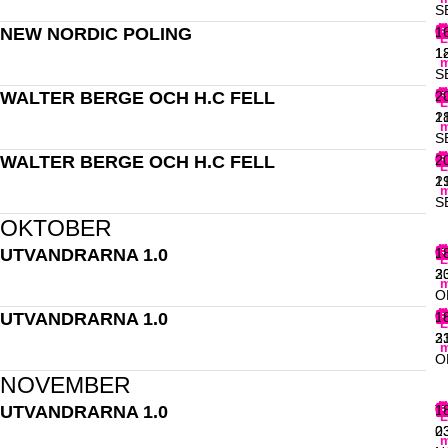
S
NEW NORDIC POLING
L
1
L
1
1
m
S
WALTER BERGE OCH H.C FELL
F
2
L
1
2
m
S
WALTER BERGE OCH H.C FELL
L
2
L
1
2
m
S
OKTOBER
UTVANDRARNA 1.0
F
1
L
3
2
m
O
UTVANDRARNA 1.0
L
1
L
3
2
m
O
NOVEMBER
UTVANDRARNA 1.0
T
1
L
0
2
m