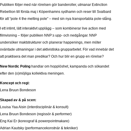
Publiken följer med när rörelsen gör banderoller, utmanar Extinction
Rebellion till första maj i Köpenhamns sydhamn och reser till Svalbard
för att “pole 4 the melting pole” – med sin nya transportabla pole-stång.
I ett intimt, lätt interaktivt upplägg – som kombinerar live action med
filmvisning – följer publiken NNP:s upp- och nedgångar. NNP
undersöker maktstrukturer och planerar happenings, men möter
oväntade utmaningar i det aktivistiska grupparbetet. För vad innebär det
att praktisera det man predikar? Och hur blir en grupp en rörelse?
New Nordic Poling
handlar om hopplöshet, kampanda och sökandet
efter den (o)möjliga kollektiva meningen.
Koncept och regi:
Lena Bruun Bondeson
Skapad av & på scen:
Louisa Yaa Aisin (interdisciplinär & konsult)
Lena Bruun Bondeson (regissör & performer)
Eng Kai Er (koreograf & powerpointmakare)
Adrian Kautsky (performancekonstnär & tekniker)