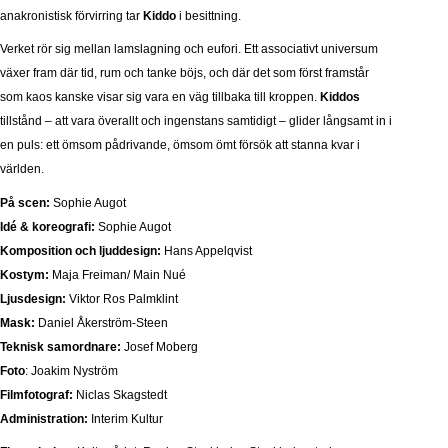
anakronistisk förvirring tar
Kiddo
i besittning.
Verket rör sig mellan lamslagning och eufori. Ett associativt universum
växer fram där tid, rum och tanke böjs, och där det som först framstår
som kaos kanske visar sig vara en väg tillbaka till kroppen.
Kiddos
tillstånd – att vara överallt och ingenstans samtidigt – glider långsamt in i
en puls: ett ömsom pådrivande, ömsom ömt försök att stanna kvar i
världen.
På scen:
Sophie Augot
Idé & koreografi:
Sophie Augot
Komposition och ljuddesign:
Hans Appelqvist
Kostym:
Maja Freiman/ Main Nué
Ljusdesign:
Viktor Ros Palmklint
Mask:
Daniel Åkerström-Steen
Teknisk samordnare:
Josef Moberg
Foto
: Joakim Nyström
Filmfotograf:
Niclas Skagstedt
Administration:
Interim Kultur