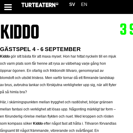
SV
EN
3 
KIDDO
GÄSTSPEL 4 - 6 SEPTEMBER
Kiddo
gör sitt bästa för att maxa myset. Hon har hittat nyckeln till en mjuk
och varm plats som får henne att rysa av välbehag varje gång hon
öppnar ögonen. En ofarlig och friktionsfri tillvaro, genomsyrad av
blomdoft och utsökt tristess. Men varför tornar då ett flimrande landskap
av brus, avbrutna tankar och förskjutna verkligheter upp sig, när allt flyter
på så himla bra?
Här, i skärningspunkten mellan trygghet och rastlöshet, börjar gränsen
mellan fantasi och verklighet att lösas upp. Någonting märkligt tar form –
en förunderlig rörelse mellan flykten och nuet. Med kroppen och rösten
som kompass söker
Kiddo
efter något fast att hålla i. Tillvaron förvandlas
långsamt till något främmande, vibrerande och svårfångat. En