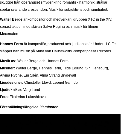
skuggor från operahuset smyger kring romantisk harmonik, stråkar
spelar svällande crescendon. Musik för subjektivitet och sinnlighet.
Walter Berge
är kompositör och medverkar i gruppen XTC in the XIV,
senast aktuell med skivan Salve Regina och musik för filmen
Mecenaten.
Hannes Ferm
är kompositör, producent och ljudkonstnär. Under H C Fell
släpper han musik på Anna von Hausswolffs Pomperipossa Records.
Musik av:
Walter Berge och Hannes Ferm
Musiker:
Walter Berge, Hennes Ferm, Tilde Edlund, Siri Flensburg,
Alvina Rygne, Em Silén, Alma Strang Brydevall
Ljusdesigner:
Christoffer Lloyd, Leonel Galindo
Ljudtekniker:
Varg Lund
Foto:
Ekaterina Lukoshkova
Föreställningslängd
ca 90 minuter