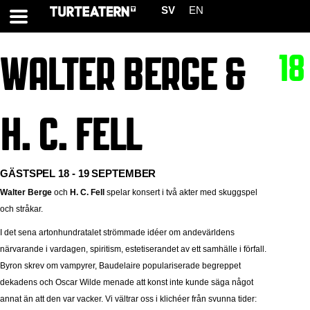
SV
EN
18
WALTER BERGE &
H. C. FELL
GÄSTSPEL 18 - 19 SEPTEMBER
Walter Berge
och
H. C. Fell
spelar konsert i två akter med skuggspel
och stråkar.
I det sena artonhundratalet strömmade idéer om andevärldens
närvarande i vardagen, spiritism, estetiserandet av ett samhälle i förfall.
Byron skrev om vampyrer, Baudelaire populariserade begreppet
dekadens och Oscar Wilde menade att konst inte kunde säga något
annat än att den var vacker. Vi vältrar oss i klichéer från svunna tider: