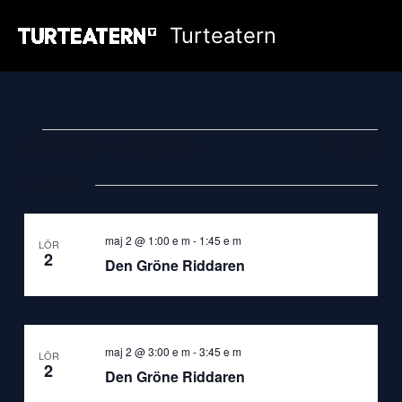
Hoppa
Turteatern
till
innehåll
5/2/2026
 - 
8/9/2026
Evenemang
Evenemang
Even
Sök
Lista
Search
vynav
Välj
maj 2026
and
datum.
Views
Navigation
maj 2 @ 1:00 e m
-
1:45 e m
LÖR
2
Den Gröne Riddaren
maj 2 @ 3:00 e m
-
3:45 e m
LÖR
2
Den Gröne Riddaren