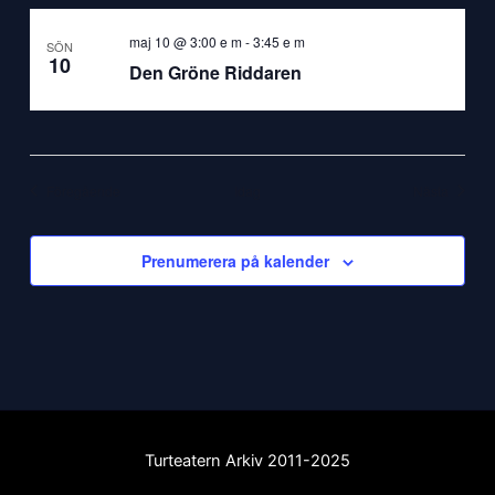
maj 10 @ 3:00 e m
-
3:45 e m
SÖN
10
Den Gröne Riddaren
Evenemang
Evene
Föregående
Idag
Nästa
Prenumerera på kalender
Turteatern Arkiv 2011-2025