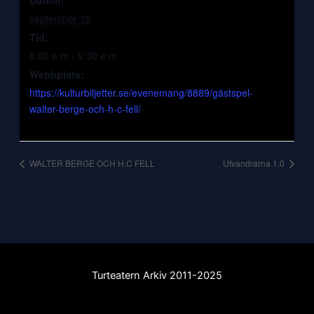
september 19
Tid:
8:00 e m - 9:30 e m
Webbplats:
https://kulturbiljetter.se/evenemang/8889/gästspel-
walter-berge-och-h-c-fell/
WALTER BERGE OCH H.C FELL
Utvandrarna 1.0
Turteatern Arkiv 2011-2025