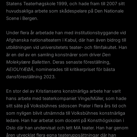
Statens Teaterhøgskole 1999, och hade fram till 2007 sitt
huvudsakliga arbete som skådespelare på Den Nationale
Scene i Bergen.
Under flera år arbetade han med institutionsbyggande vid
Afghanska nationalteatern i Kabul, där han även bidrog till
utbildningen vid universitetets teater- och filmfakultet. Han
är en del av en samling konstnärer som driver
Den
Molekylære Balletten
. Deras senaste föreställning,
AEIOUYÆØÅ
, nominerades till kritikerpriset för bästa
dansföreställning 2023.
En stor del av Kristiansens konstnärliga arbete har varit
hans arbete med teaterkompaniet Vinge/Müller, som hade
sitt säte på Volksbühnes sidoscen Prater i flera års tid och
som nyligen blivit utnämnda till Volksbühnes konstnärliga
ledare. Han har arbetat som docent på Konsthögskolan i
Oslo där han undervisat och lett MA teater. Han har genom
åren utvecklat flera egna teateruppsättningar där han