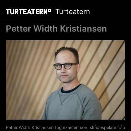
Hoppa
Turteatern
till
innehåll
Petter Width Kristiansen
Petter Width Kristiansen tog examen som skådespelare från