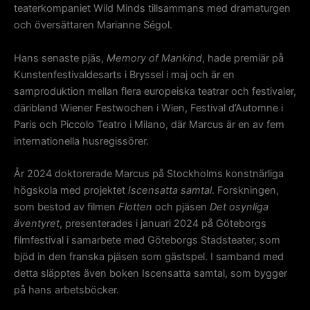
teaterkompaniet Wild Minds tillsammans med dramaturgen
och översättaren Marianne Ségol.
Hans senaste pjäs,
Memory of Mankind
, hade premiär på
Kunstenfestivaldesarts i Bryssel i maj och är en
samproduktion mellan flera europeiska teatrar och festivaler,
däribland Wiener Festwochen i Wien, Festival d’Automne i
Paris och Piccolo Teatro i Milano, där Marcus är en av fem
internationella husregissörer.
År 2024 doktorerade Marcus på Stockholms konstnärliga
högskola med projektet
Iscensatta samtal
. Forskningen,
som bestod av filmen
Flotten
och pjäsen
Det osynliga
äventyret
, presenterades i januari 2024 på Göteborgs
filmfestival i samarbete med Göteborgs Stadsteater, som
bjöd in den franska pjäsen som gästspel. I samband med
detta släpptes även boken Iscensatta samtal, som bygger
på hans arbetsböcker.