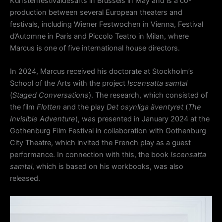
Kunstenfestivaldesarts in Brussels in May and is a co-
production between several European theaters and
festivals, including Wiener Festwochen in Vienna, Festival
d’Automne in Paris and Piccolo Teatro in Milan, where
Marcus is one of five international house directors.
In 2024, Marcus received his doctorate at Stockholm’s
School of the Arts with the project
Iscensatta samtal
(
Staged Conversations
). The research, which consisted of
the film
Flotten
and the play
Det osynliga äventyret
(
The
Invisible Adventure
), was presented in January 2024 at the
Gothenburg Film Festival in collaboration with Gothenburg
City Theatre, which invited the French play as a guest
performance. In connection with this, the book
Iscensatta
samtal
, which is based on his workbooks, was also
released.