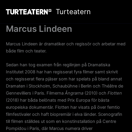
Hoppa
Turteatern
till
innehåll
Marcus Lindeen
Marcus Lindeen är dramatiker och regissör och arbetar med
både film och teater.
Sedan han tog examen från regilinjen på Dramatiska
Institutet 2008 har han regisserat fyra filmer samt skrivit
och regisserat flera pjäser som har spelats på bland annat
Dramaten i Stockholm, Schaubühne i Berlin och Théâtre de
Gennevilliers i Paris. Filmerna
Ångrarna
(2010) och
Flotten
(2018) har båda belönats med Prix Europa för bästa
europeiska dokumentär. Flotten har visats på över femtio
filmfestivaler och haft biopremiär i elva länder. Scenografin
till filmen ställdes ut som en konstinstallation på Centre
Pompidou i Paris, där Marcus numera driver