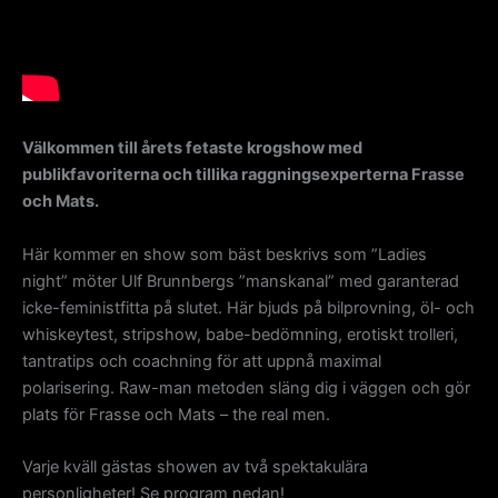
Välkommen till årets fetaste krogshow med
publikfavoriterna och tillika raggningsexperterna Frasse
och Mats.
Här kommer en show som bäst beskrivs som ”Ladies
night” möter Ulf Brunnbergs ”manskanal” med garanterad
icke-feministfitta på slutet. Här bjuds på bilprovning, öl- och
whiskeytest, stripshow, babe-bedömning, erotiskt trolleri,
tantratips och coachning för att uppnå maximal
polarisering. Raw-man metoden släng dig i väggen och gör
plats för Frasse och Mats – the real men.
Varje kväll gästas showen av två spektakulära
personligheter! Se program nedan!