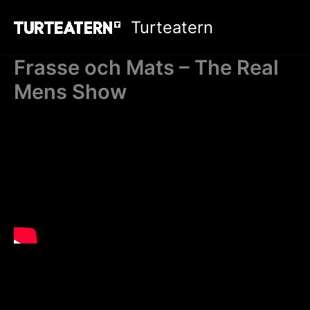
Hoppa
Turteatern
till
innehåll
Frasse och Mats – The Real
Mens Show