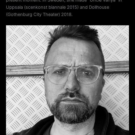
present moment. In Sweden, she made ”Uncle Vanya” in
Uppsala (scenkonst biannale 2015) and Dollhouse
(Gothenburg City Theater) 2018.