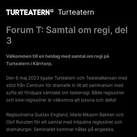
Hoppa
Turteatern
till
innehåll
Forum T: Samtal om regi, del
3
Välkommen till en heldag med samtal om regi på
Turteatern i Kärrtorp.
Den 6 maj 2023 bjuder Turteatern och Teateralliansen med
stöd från Centrum för dramatik in till ett seminarium med
syfte att fördjupa samtalet om teaterregi. Både regissörer
och icke-regissörer är välkomna att lyssna och delta!
Regissörerna Gustav Englund, Marie Nikazm Bakken och
Olof Runsten för ett samtal med inbjudna regissörer och
dramaturger. Seminariet kommer hållas på engelska.