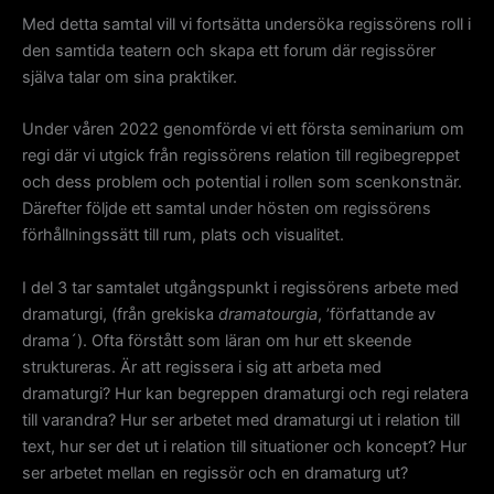
Med detta samtal vill vi fortsätta undersöka regissörens roll i
den samtida teatern och skapa ett forum där regissörer
själva talar om sina praktiker.
Under våren 2022 genomförde vi ett första seminarium om
regi där vi utgick från regissörens relation till regibegreppet
och dess problem och potential i rollen som scenkonstnär.
Därefter följde ett samtal under hösten om regissörens
förhållningssätt till rum, plats och visualitet.
I del 3 tar samtalet utgångspunkt i regissörens arbete med
dramaturgi, (från grekiska
dramatourgia
, ’författande av
drama´). Ofta förstått som läran om hur ett skeende
struktureras. Är att regissera i sig att arbeta med
dramaturgi? Hur kan begreppen dramaturgi och regi relatera
till varandra? Hur ser arbetet med dramaturgi ut i relation till
text, hur ser det ut i relation till situationer och koncept? Hur
ser arbetet mellan en regissör och en dramaturg ut?