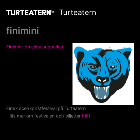
Hoppa
Turteatern
till
innehåll
finimini
Finimini-ohjelma suomeksi
Finsk scenkonstfestival på Turteatern
– läs mer om festivalen och biljetter
här!