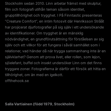
Stockholm sedan 2010. Linn arbetar främst med skulptur,
film och fotografi utifrån teman såsom identitet,
grupptillhörighet och trygghet. I På Finntastic presenteras
”Creature Comfort”, en intim fotosvit där Henriksson Strååt
har projicerat djurfotografier på sig själv i ett undersökande
av identifikationer. Om trygghet är en mänsklig
nödvändighet, en grundförutsättning för förståelsen av sig
själv och ett villkor för att fungera i såväl samhället som i
relationer, vad händer då när trygga sammanhang inte är en
självklarhet? Genom att prova livet, eller rollen, som lejon,
sjöelefant, buffel och insekt undersöker Linn om det finns
tryggare zoner. Fotografierna är därför ett försök att hitta en
tillhörighet, om än med en igelkott.
offthehook.se
Salla Vartiainen (född 1979, Stockholm)