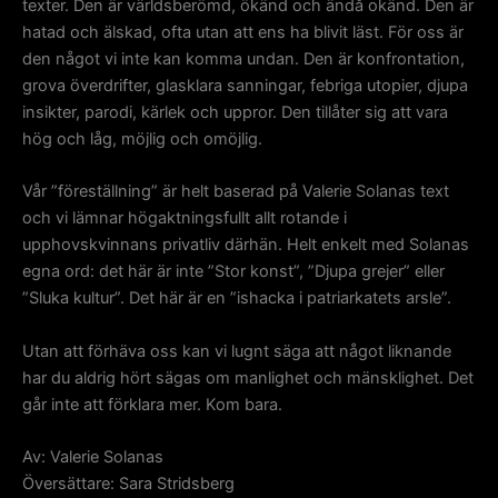
texter. Den är världsberömd, ökänd och ändå okänd. Den är
hatad och älskad, ofta utan att ens ha blivit läst. För oss är
den något vi inte kan komma undan. Den är konfrontation,
grova överdrifter, glasklara sanningar, febriga utopier, djupa
insikter, parodi, kärlek och uppror. Den tillåter sig att vara
hög och låg, möjlig och omöjlig.
Vår ”föreställning” är helt baserad på Valerie Solanas text
och vi lämnar högaktningsfullt allt rotande i
upphovskvinnans privatliv därhän. Helt enkelt med Solanas
egna ord: det här är inte ”Stor konst”, ”Djupa grejer” eller
”Sluka kultur”. Det här är en ”ishacka i patriarkatets arsle”.
Utan att förhäva oss kan vi lugnt säga att något liknande
har du aldrig hört sägas om manlighet och mänsklighet. Det
går inte att förklara mer. Kom bara.
Av: Valerie Solanas
Översättare: Sara Stridsberg