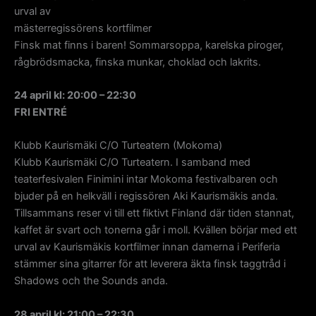
urval av
mästerregissörens kortfilmer
Finsk mat finns i baren! Sommarsoppa, karelska piroger,
rågbrödsmacka, finska munkar, choklad och lakrits.
24 april kl: 20:00 – 22:30
FRI ENTRÉ
Klubb Kaurismäki C/O Turteatern (Mokoma)
Klubb Kaurismäki C/O Turteatern. I samband med
teaterfesivalen Finimini intar Mokoma festivalbaren och
bjuder på en helkväll i regissören Aki Kaurismäkis anda.
Tillsammans reser vi till ett fiktivt Finland där tiden stannat,
kaffet är svart och tonerna går i moll. Kvällen börjar med ett
urval av Kaurismäkis kortfilmer innan damerna i Periferia
stämmer sina gitarrer för att leverera äkta finsk taggtråd i
Shadows och the Sounds anda.
28 april kl: 21:00 – 22:30