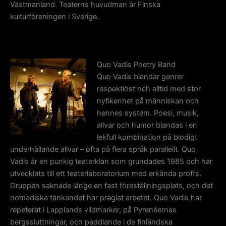
Västmanland. Teaterns huvudman är Finska
kulturföreningen i Sverige.
Quo Vadis Poetry Band
Quo Vadis blandar genrer
respektlöst och alltid med stor
nyfikenhet på människan och
hennes system. Poesi, musik,
allvar och humor blandas i en
lekfull kombination på blodigt
underhållande allvar – ofta på flera språk parallellt. Quo
Vadis är en punkig teaterklan som grundades 1985 och har
utvecklats till ett teaterlaboratorium med erkända proffs.
Gruppen saknade länge en fast föreställningsplats, och det
nomadiska tänkandet har präglat arbetet. Quo Vadis har
repeterat i Lapplands vildmarker, på Pyrenéernas
bergssluttningar, och paddlande i de finländska