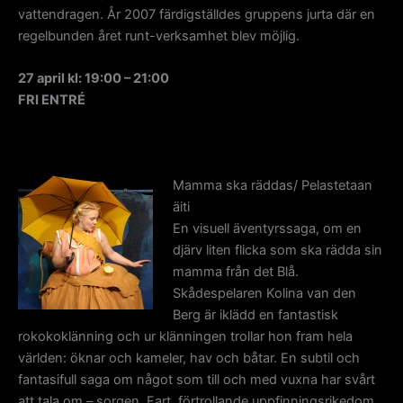
vattendragen. År 2007 färdigställdes gruppens jurta där en
regelbunden året runt-verksamhet blev möjlig.
27 april kl: 19:00 – 21:00
FRI ENTRÉ
Mamma ska räddas/ Pelastetaan
äiti
En visuell äventyrssaga, om en
djärv liten flicka som ska rädda sin
mamma från det Blå.
Skådespelaren Kolina van den
Berg är iklädd en fantastisk
rokokoklänning och ur klänningen trollar hon fram hela
världen: öknar och kameler, hav och båtar. En subtil och
fantasifull saga om något som till och med vuxna har svårt
att tala om – sorgen. Fart, förtrollande uppfinningsrikedom