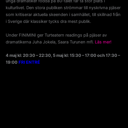
unga dramatiker födda på 80-talet får ta stor plats i
kulturlivet. Den stora publiken strömmar till nyskrivna pjäser
som kritiserar aktuella skeenden i samhället, till skillnad från
i Sverige där klassiker tycks dra mest publik.
Under FINIMINI ger Turteatern readings på pjäser av
dramatikerna Juha Jokela, Saara Turunen mfl.
Läs mer!
4 maj kl: 20:30 – 22:30, 5 maj kl: 15:30 – 17:00 och
17:30 –
19:00
FRI ENTRÉ