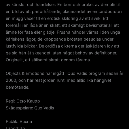
av känslor och händelser: En borr och bruket av den blir till
en bild av ett parförhållande, placerandet av en tandborste i
en mugg växer till en erotisk skildring av ett svek. Ett
föremål i en låda är en skatt, ett skamligt bevismaterial, ett
ämne för fasa eller glädje. Frusna händer värms i den unga
kärlekens lågor, de knoppande brösten besudlas under
lustfyllda blickar. De ordlösa dikterna ger åskådaren lov att
ge sig hän åt skeendet, utan något behov av definitioner.
Originellt, ett sällsamt skratt genom tårarna.
Objects & Emotions har ingått i Quo Vadis program sedan år
2000, och har rest jorden runt, med alltid lika hängivet
bemötande.
Regi: Otso Kautto
Skådespelare: Quo Vadis
Publik: Vuxna
Längd: 1h