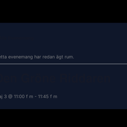
Alla Evenemang
tta evenemang har redan ägt rum.
Den Gröne Riddaren
j 3 @ 11:00 f m
-
11:45 f m