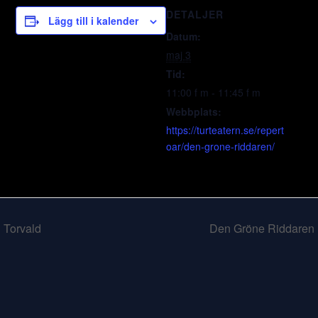
DETALJER
Lägg till i kalender
Datum:
maj 3
Tid:
11:00 f m - 11:45 f m
Webbplats:
https://turteatern.se/repert
oar/den-grone-riddaren/
Torvald
Den Gröne Riddaren