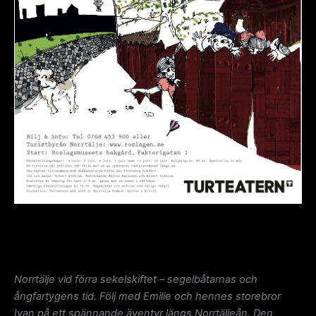
Norrtälje vid förra sekelskiftet – segelbåtarnas och
ångfartygens tid.
Följ med Emilie och hennes storebror
Ivan på ett spännande äventyr längs Norrtäljeån.
Den