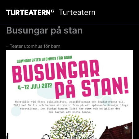
Hoppa
Turteatern
till
innehåll
Busungar på stan
– Teater utomhus för barn