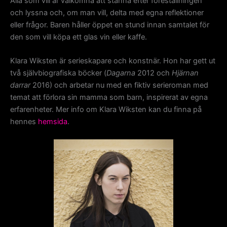
Alla som vill är välkomna att stanna efter föreställningen
och lyssna och, om man vill, delta med egna reflektioner
eller frågor. Baren håller öppet en stund innan samtalet för
den som vill köpa ett glas vin eller kaffe.
Klara Wiksten är serieskapare och konstnär. Hon har gett ut
två självbiografiska böcker (
Dagarna
2012 och
Hjärnan
darrar
2016) och arbetar nu med en fiktiv serieroman med
temat att förlora sin mamma som barn, inspirerat av egna
erfarenheter. Mer info om Klara Wiksten kan du finna på
hennes
hemsida
.