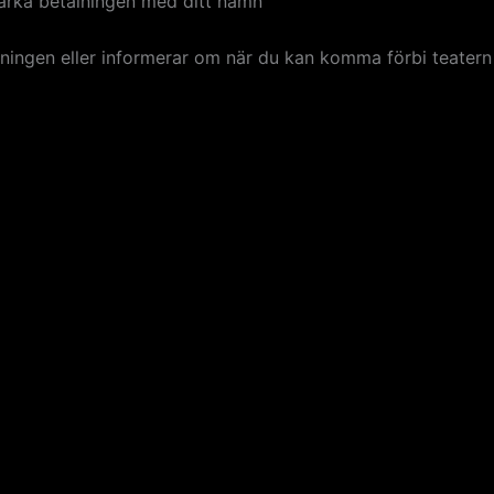
märka betalningen med ditt namn
ällningen eller informerar om när du kan komma förbi teater