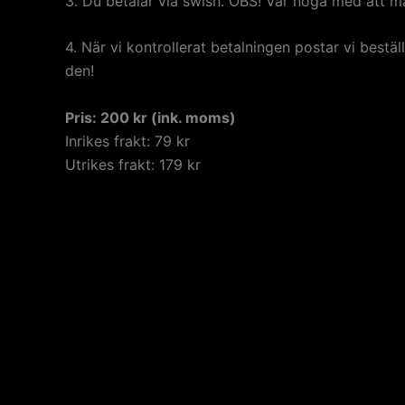
3. Du betalar via swish. OBS! Var noga med att 
4. När vi kontrollerat betalningen postar vi best
den!
Pris: 200 kr (ink. moms)
Inrikes frakt: 79 kr
Utrikes frakt: 179 kr