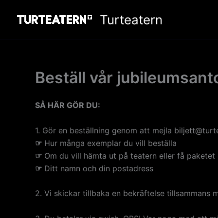
Hoppa
Turteatern
till
innehåll
Beställ vår jubileumsanto
SÅ HÄR GÖR DU:
1. Gör en beställning genom att mejla biljett@tur
☞
Hur många exemplar du vill beställa
☞
Om du vill hämta ut på teatern eller få pakete
☞
Ditt namn och din postadress
2. Vi skickar tillbaka en bekräftelse tillsamman