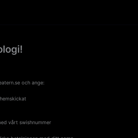
logi!
teatern.se och ange:
t hemskickat
s med vårt swishnummer