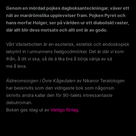
Genom en mördad pojkes dagboksanteckningar, växer ett
nät av mardrömslika upplevelser fram. Pojken Pyret och
hans morfar Holger, ser på världen ur ett diaboliskt raster,
där allt blir dess motsats och allt ont är av godo.
Vårt Västerbotten är en esoterisk, estetisk och endoskopisk
labyrint in i urmunnens feelgoodmörker. Det är där vi kom
ifrån, å dit vi ska, så de ä lika bra å börja vänja av sä
me å leva.
Äldreomsorgen i Övre Kågedalen
av Nikanor Teratologen
har beskrivits som den vidrigaste bok som någonsin
skrivits andra kallar den för 90-talets intressantaste
debutroman.
Boken ges idag ut av
Vertigo förlag
.