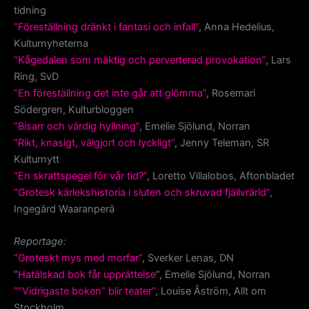
tidning
”Föreställning dränkt i fantasi och infall”
, Anna Hedelius,
Kulturnyheterna
”Kågedalen som mäktig och perverterad provokation”
, Lars
Ring, SvD
”En föreställning det inte går att glömma”
, Rosemari
Södergren, Kulturbloggen
”Bisarr och värdig hyllning”
, Emelie Sjölund, Norran
”Rikt, knasigt, välgjort och lyckligt”
, Jenny Teleman, SR
Kulturnytt
”En skrattspegel för vår tid?”
, Loretto Villalobos, Aftonbladet
”Grotesk kärlekshistoria i sluten och skruvad fjällvrärld”
,
Ingegärd Waaranperä
Reportage:
”Groteskt mys med morfar”
, Sverker Lenas, DN
”
Hatälskad bok får upprättelse
”, Emelie Sjölund, Norran
””Vidrigaste boken” blir teater”
, Louise Åström, Allt om
Stockholm