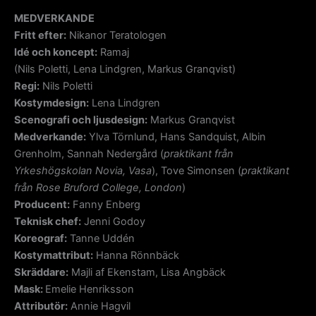
MEDVERKANDE
Fritt efter:
Nikanor Teratologen
Idé och koncept:
Ramaj
(Nils Poletti, Lena Lindgren, Markus Granqvist)
Regi:
Nils Poletti
Kostymdesign:
Lena Lindgren
Scenografi och ljusdesign:
Markus Granqvist
Medverkande:
Ylva Törnlund, Hans Sandquist, Albin
Grenholm, Sannah Nedergård (
praktikant från
Yrkeshögskolan Novia, Vasa
), Tove Simonsen (
praktikant
från Rose Bruford College, London
)
Producent:
Fanny Enberg
Teknisk chef:
Jenni Godoy
Koreograf:
Tanne Uddén
Kostymattribut
:
Hanna Rönnbäck
Skräddare:
Majli af Ekenstam, Lisa Angbäck
Mask:
Emelie Henriksson
Attributör:
Annie Hagvil