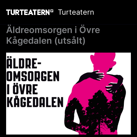
Hoppa
Turteatern
till
innehåll
Äldreomsorgen i Övre
Kågedalen (utsålt)