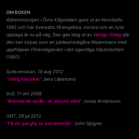
OM BOKEN
Äldreomsorgen i Övre Kågedalen
gavs ut av Norstedts
1992 och har översatts till engelska, norska och en tysk
upplaga är nu på väg. Den ges idag ut av
Vertigo förlag
där
den kan köpas som en jubileumsutgåva tillsammans med
uppföljaren
Förensligandet i det egentliga Västerbotten
(1997).
Sydsvenskan, 19 aug 2012
”Vidrig klassiker”
Jens Liljestrand
SvD, 11 okt 2008
”Brännande språk i en absurd värld”
Jonas Andersson
UNT, 29 jul 2012
”På ett gungfly av exkrementer”
John Sjögren