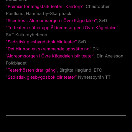
”Premiär för magstark teater i Kärrtorp”
, Christopher
Röstlund, Hammarby-Skarpnäck
”Scenhöst: Äldreomsorgen i Övre Kågedalen”
, SvD
”Turteatern sätter upp Äldreomsorgen i Övre Kågedalen”
SVT Kulturnyheterna
”Sadistisk glesbygdsbok blir teater”
SvD
”Det blir nog en skrämmande uppsättning”
DN
”Äldreomsorgen i Övre Kågedalen blir teater”
, Elin Axelsson,
Folkbladet
”Teaterhösten drar igång”
, Birgitta Haglund, ETC
”Sadistisk glesbygdsbok blir teater”
Nyhetsbyrån TT