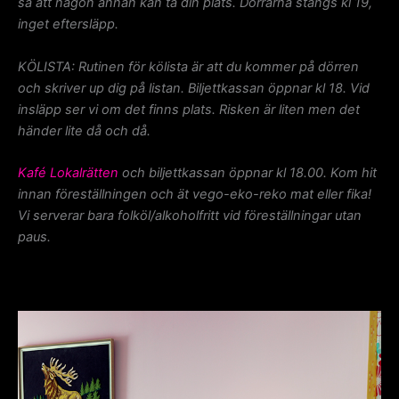
så att någon annan kan ta din plats. Dörrarna stängs kl 19,
inget eftersläpp.
KÖLISTA: Rutinen för kölista är att du kommer på dörren
och skriver up dig på listan. Biljettkassan öppnar kl 18. Vid
insläpp ser vi om det finns plats. Risken är liten men det
händer lite då och då.
Kafé Lokalrätten
och biljettkassan öppnar kl 18.00. Kom hit
innan föreställningen och ät vego-eko-reko mat eller fika!
Vi serverar bara folköl/alkoholfritt vid föreställningar utan
paus.