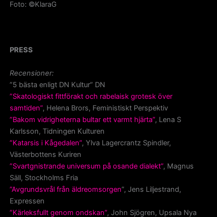
Foto: ©KlaraG
PRESS
Recensioner:
”5 bästa enligt DN Kultur” DN
”Skatologiskt fittförakt och rabelaisk grotesk över
samtiden”
, Helena Brors, Feministiskt Perspektiv
”Bakom vidrigheterna bultar ett varmt hjärta”
, Lena S
Karlsson, Tidningen Kulturen
”Katarsis i Kågedalen”
, Ylva Lagercrantz Spindler,
Västerbottens Kuriren
”Svartgnistrande universum på osande dialekt”
, Magnus
Säll, Stockholms Fria
”Avgrundsvrål från äldreomsorgen
”, Jens Liljestrand,
Expressen
”Kärleksfullt genom ondskan”
, John Sjögren, Upsala Nya